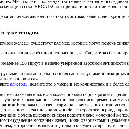
елез:
МРТ является более чувствительным методом исследовани
ам мутаций генов BRCA1/2 или при наличии плотной молочной ж
 рака молочной железы и составить оптимальный план скрининг
ть уже сегодня
чной железы, существует ряд мер, которые могут помочь снизит
а и ожирения, особенно в постменопаузе. Следите за сбаланси
 не менее 150 минут в неделю умеренной аэробной активности (
фруктами, овощами, цельнозерновыми продуктами и нежирными 
жанием жиров и сахара.
ляете
алкоголь
, делайте это в умеренных количествах (не более о
дит не только легким, но и может повышать риск развития разли
грудное вскармливание в течение длительного времени может сн
ерапии:
Если вам назначена гормональная терапия после менопау
ую терапию в течение как можно более короткого периода врем
женщин с очень высоким риском развития рака молочной желез
омии (удаление молочных желез) и/или овариэктомии (удаление
ением, которое необходимо тщательно обсудить с врачом и генет