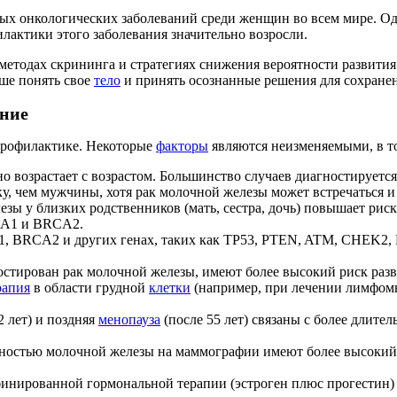
ных онкологических заболеваний среди женщин во всем мире. 
лактики этого заболевания значительно возросли.
 методах скрининга и стратегиях снижения вероятности развити
ше понять свое
тело
и принять осознанные решения для сохранен
ание
профилактике. Некоторые
факторы
являются неизменяемыми, в то
о возрастает с возрастом. Большинство случаев диагностируется
у, чем мужчины, хотя рак молочной железы может встречаться и
зы у близких родственников (мать, сестра, дочь) повышает риск
CA1 и BRCA2.
, BRCA2 и других генах, таких как TP53, PTEN, ATM, CHEK2, 
стирован рак молочной железы, имеют более высокий риск разв
рапия
в области грудной
клетки
(например, при лечении лимфомы
2 лет) и поздняя
менопауза
(после 55 лет) связаны с более длите
остью молочной железы на маммографии имеют более высокий р
инированной гормональной терапии (эстроген плюс прогестин)