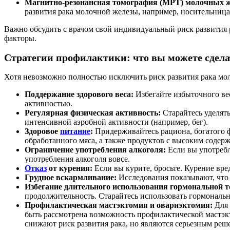
Магнитно-резонансная томография (МРТ) молочных ж
развития рака молочной железы, например, носительниц
Важно обсудить с врачом свой индивидуальный риск развития
факторы.
Стратегии профилактики: что вы можете сдела
Хотя невозможно полностью исключить риск развития рака моло
Поддержание здорового веса:
Избегайте избыточного вес
активностью.
Регулярная физическая активность:
Старайтесь уделять
интенсивной аэробной активности (например, бег).
Здоровое
питание
:
Придерживайтесь рациона, богатого 
обработанного мяса, а также продуктов с высоким содер
Ограничение употребления алкоголя:
Если вы употреб
употребления алкоголя вовсе.
Отказ
от курения:
Если вы курите, бросьте. Курение вре
Грудное вскармливание:
Исследования показывают, что 
Избегание длительного использования гормональной т
продолжительность. Старайтесь использовать гормональн
Профилактическая мастэктомия и овариэктомия:
Для 
быть рассмотрена возможность профилактической мастэкт
снижают риск развития рака, но являются серьезным реш