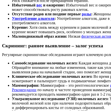
Риск снижается после прекращения терапии.
Избыточный
вес
и ожирение:
Избыточный вес и ожирени
может способствовать росту раковых клеток.
Отсутствие родов или поздние первые
роды
:
Женщины, 
Употребление алкоголя
:
Употребление алкоголя, даже в
употребляемого алкоголя.
Курение:
Хотя связь между курением и раком молочной ж
курение может повышать риск, особенно у молодых жен
Малоподвижный образ жизни:
Низкая
физическая акти
Скрининг: раннее выявление – залог успеха
Регулярные скрининговые обследования играют ключевую роль
Самообследование молочных желез:
Каждая женщина до
Обращайте внимание на любые изменения, такие как упло
выявления рака на начальной стадии, оно помогает жен
Клиническое обследование молочных желез:
Во время р
осматривает и пальпирует грудь и подмышечные лимфати
Маммография:
Маммография – это рентгенологическое
Рекомендации
по началу и частоте проведения маммограф
рекомендуется проходить маммографию один раз в 1-2 г
Ультразвуковое исследование (УЗИ) молочных желез:
У
молочной железой или при наличии подозрительных обр
и дифференцировать кисты от солидных образований.