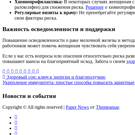
Химиопрофилактика:
В некоторых случаях женщинам с 
ралоксифен) для снижения риска.
Решение
о химиопрофил
Регулярные визиты к врачу:
Не пренебрегайте регуляр
свои факторы риска.
Важность осведомленности и поддержки
Повышение осведомленности о раке молочной железы и методах
работников может помочь женщинам чувствовать себя уверенне
Если у вас есть вопросы или опасения относительно риска разв
повышают шансы на благоприятный исход. Забота о своем
здо
Навигация
Здоровый сон: ключ к энергии и благополучию
Укрепление иммунитета: простые способы повысить защитные
по
записям
Новости и события
Copyright © All rights reserved
|
Paper News
от
Themeansar
.