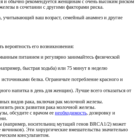
я и обычно рекомендуется женщинам с очень высоким риском
елезы в сочетании с другими факторами риска.
а, учитывающий ваш возраст, семейный анамнез и другие
ь вероятность его возникновения:
рованным питанием и регулярно занимайтесь физической
например, быстрая ходьба) или 75 минут в неделю
источниками белка. Ограничьте потребление красного и
дного напитка в день для женщин). Лучше всего отказаться от
чных видов рака, включая рак молочной железы.
изить риск развития рака молочной железы.
зы, обсудите с врачом ее
необходимость
, дозировку и
ени.
ы (например, носительниц мутаций генов BRCA1/2) может
 яичников). Эти хирургические вмешательства значительно
ическим консультантом.