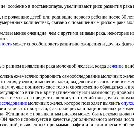
е, особенно в постменопаузе, увеличивают риск развития рака 
не рожавшие детей или родившие первого ребенка после 30 лет
 умеренных количествах, связано с повышенным риском рака мол
елезы менее очевидна, чем с другими видами рака, некоторые и
щин.
вность
может способствовать развитию ожирения и других факто
 в раннем выявлении рака молочной железы, когда
лечение
наиб
лжна ежемесячно проводить самообследование молочных желез, 
тнения, узелки, изменения кожи, выделения из соска или втяжен
щинам лучше понимать свое тело и своевременно обращаться к в
егулярного визита к врачу (гинекологу или маммологу) провод
ческие узлы на предмет наличия уплотнений или других анома
исследование
молочных желез, которое позволяет выявить
опухо
ии зависят от возраста, факторов риска и национальных рекомен
ода. Женщинам с повышенным риском может быть рекомендован б
ЗИ часто используется в качестве дополнительного метода исс
азований, выявленных при маммографии или клиническом обслед