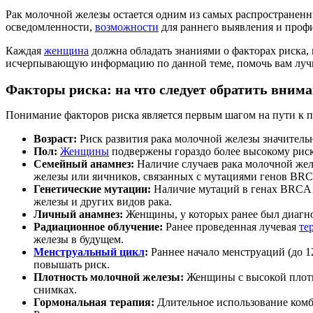
Рак молочной железы остается одним из самых распространен
осведомленности,
возможности
для раннего выявления и профи
Каждая
женщина
должна обладать знаниями о факторах риска,
исчерпывающую информацию по данной теме, помочь вам луч
Факторы риска: на что следует обратить вним
Понимание факторов риска является первым шагом на пути к 
Возраст:
Риск развития рака молочной железы значительн
Пол:
Женщины
подвержены гораздо более высокому риск
Семейный анамнез:
Наличие случаев рака молочной желе
железы или яичников, связанных с мутациями генов BR
Генетические мутации:
Наличие мутаций в генах BRCA1
железы и других видов рака.
Личный анамнез:
Женщины, у которых ранее был диагно
Радиационное облучение:
Ранее проведенная лучевая
те
железы в будущем.
Менструальный цикл
:
Раннее начало менструаций (до 1
повышать риск.
Плотность молочной железы:
Женщины с высокой плотн
снимках.
Гормональная терапия:
Длительное использование комб