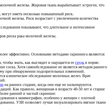
молочной железы. Жировая ткань вырабатывает эстроген, что
, могут иметь несколько повышенный риск.
очной железы. Риск возрастает с увеличением количества
сследования показывают, что длительное и интенсивное
ров риска рака молочной железы.
олее эффективно. Основными методами скрининга являются:
чтобы знать, как выглядит и ощущается ее
грудь
в норме.
ие соска. Хотя самообследование не является методом раннего
рачу при обнаружении подозрительных изменений.
ится клиническое обследование молочных желез. Врач
лий.
ли
на ранних стадиях, когда они еще не пальпируются.
даций. Как правило, женщинам в возрасте 40-50 лет и старше
олее ранний и частый скрининг.
ледования к маммографии, особенно у женщин с плотной
овании. УЗИ позволяет лучше визуализировать мягкие ткани