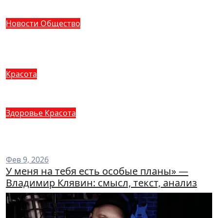
судьба девушки
Новости
Общество
Новостной хаб: эволюция
информационного потребления в
цифровую эпоху
Красота
Уход за кожей лица после 50 лет:
инновационная программа на 2026 год
Здоровье
Красота
Как сузить поры на лице навсегда:
эффективные стратегии 2026 года
Фев 9, 2026
У меня на тебя есть особые планы» —
Владимир Клявин: смысл, текст, анализ