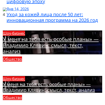
цифровую эпоху
Янв 14, 2026
Уход за кожей лица после 50 лет:
4
инновационная программа на 2026 год
Шоу-бизнес
У меня на тебя есть особые планы» —
Владимир Клявин: смысл, текст,
анализ
Общество
Сезим: значение имени,
происхождение и судьба девушки
Шоу-бизнес
У меня на тебя есть особые планы» —
Владимир Клявин: смысл, текст, анализ
Общество
Сезим: значение имени, происхождение и